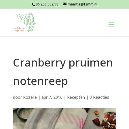
06 250 502 98
maartje@f2mm.nl
Cranberry pruimen
notenreep
door
Rozelie
|
apr 7, 2016
|
Recepten
|
0 Reacties