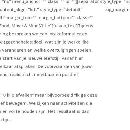
=”no” menu_anchor=”” class=”” id=””]
[separator style_type=”n
content_align=”left” style_type=”default”
top_margin
fff” margin_top=”” margin_bottom=”” class=””
Food, Move & Mind[/title][fusion_text]Tijdens
hing bespreken we een intakeformulier en
w (gezondheids)doel. Wat zijn je werkelijke
 veranderen en welke overtuigingen spelen
de start van je nieuwe leefstijl, vanaf hier
lkaar afspraken. De voorwaarden van jouw
gend, realistisch, meetbaar en positief
l 10 kilo afvallen” maar bijvoorbeeld “ik ga deze
ef bewegen”. We kijken naar activiteiten die
 en vol te houden zijn. Het resultaat is dan
 tijd.