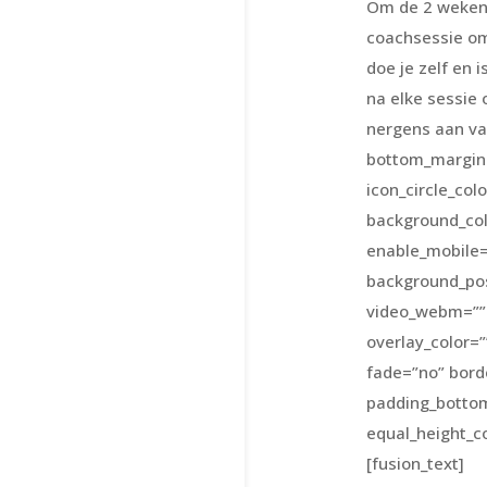
Om de 2 weken 
coachsessie om
doe je zelf en
na elke sessie 
nergens aan vas
bottom_margin=”
icon_circle_col
background_col
enable_mobile=
background_posi
video_webm=”” 
overlay_color=
fade=”no” bord
padding_bottom
equal_height_c
[fusion_text]