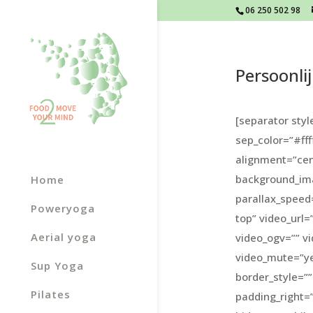
06 250 502 98
Persoonli
[separator sty
sep_color=”#ffff
alignment=”cent
background_ima
Home
parallax_speed
Poweryoga
top” video_url
Aerial yoga
video_ogv=”” v
video_mute=”ye
Sup Yoga
border_style=”
Pilates
padding_right=