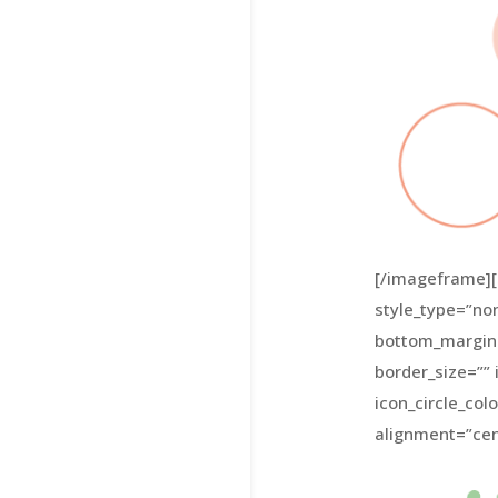
[/imageframe][
style_type=”no
bottom_margin=
border_size=”” 
icon_circle_col
alignment=”cent