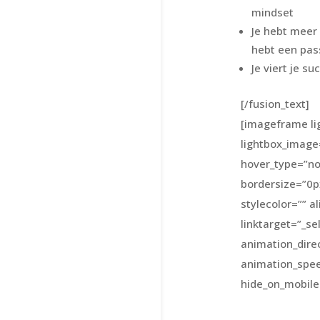
mindset
Je hebt meer e
hebt een pas
Je viert je su
[/fusion_text]
[imageframe li
lightbox_image
hover_type=”no
bordersize=”0p
stylecolor=”” a
linktarget=”_se
animation_dire
animation_spe
hide_on_mobile=