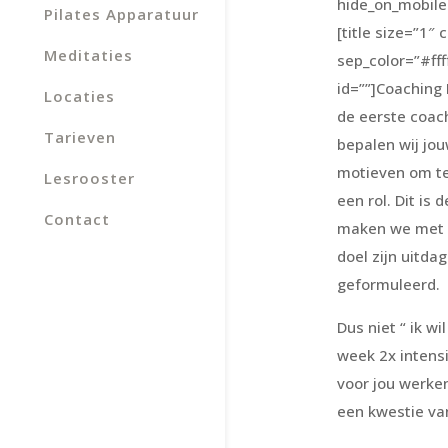
hide_on_mobile
Pilates Apparatuur
[title size=”1″ 
Meditaties
sep_color=”#fff
id=””]Coaching 
Locaties
de eerste coac
Tarieven
bepalen wij jou
motieven om te
Lesrooster
een rol. Dit is 
Contact
maken we met e
doel zijn uitda
geformuleerd.
Dus niet “ ik wi
week 2x intensi
voor jou werken
een kwestie van