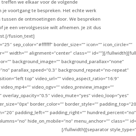
treffen we elkaar voor de volgende
 je voortgang te bespreken. Het echte werk
 is tussen de ontmoetingen door. We bespreken
of je een vervolgsessie wilt afnemen. Je zit dus
t.[/fusion_text]
25″ sep_color=”#ffffff” border_size=”” icon=”” icon_circle=””
or=”” width=”” alignment=”center” class=”” id=””][/fullwidth][ful
or=”” background_image=”” background_parallax=”none”
”no” parallax_speed=”0.3″ background_repeat=”no-repeat”
tion=”left top” video_url=”” video_aspect_ratio=”16:9″
video_mp4=”” video_ogv=”” video_preview_image=””
”” overlay_opacity=”0.5″ video_mute=”yes” video_loop=”yes”
er_size=”0px” border_color=”” border_style=”” padding_top=”2
=”20″ padding_left=”” padding_right=”” hundred_percent=”no”
olumns=”no” hide_on_mobile=”no” menu_anchor=”” class=”” id=
[/fullwidth][separator style_type