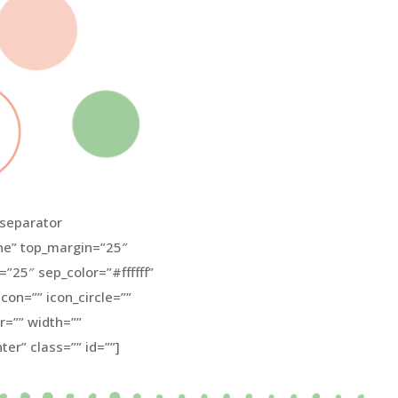
separator
ne” top_margin=”25″
”25″ sep_color=”#ffffff”
icon=”” icon_circle=””
or=”” width=””
er” class=”” id=””]