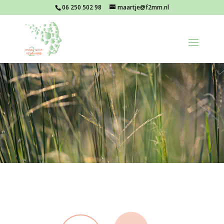
06 250 502 98
maartje@f2mm.nl