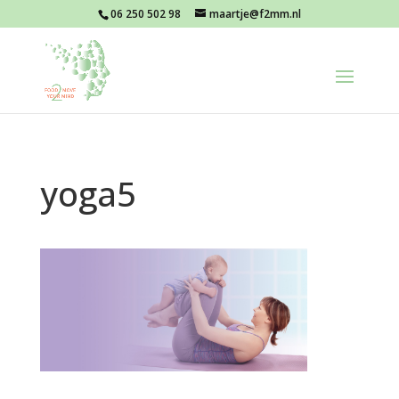
06 250 502 98
maartje@f2mm.nl
yoga5