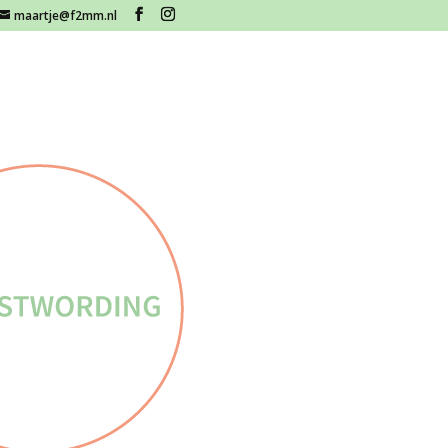
maartje@f2mm.nl